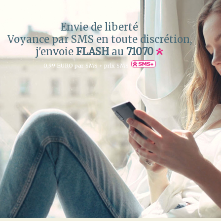
Envie de liberté
Voyance par SMS en toute discrétion,
j'envoie
FLASH
au
71070
0,99 EURO par SMS + prix SMS