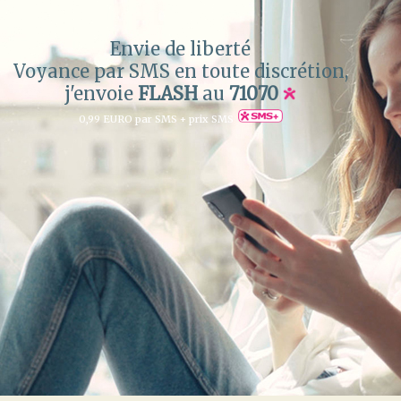
Envie de liberté
Voyance par SMS en toute discrétion,
j'envoie
FLASH
au
71070
0,99 EURO par SMS + prix SMS